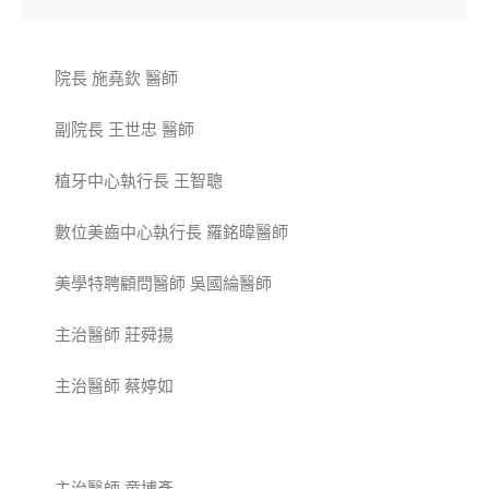
院長 施堯欽 醫師
副院長 王世忠 醫師
植牙中心執行長 王智聰
數位美齒中心執行長 羅銘暐醫師
美學特聘顧問醫師 吳國綸醫師
主治醫師 莊舜揚
主治醫師 蔡婷如
美齒特聘專任醫師 劉得廷
主治醫師 童博彥