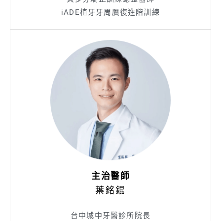
iADE植牙牙周贋復進階訓練
主治醫師
葉銘錕
台中城中牙醫診所院長