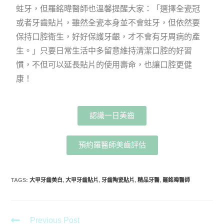
蛀牙，但羅銘暐醫師也溫馨提醒大家：「選擇全瓷冠
或者牙齒貼片，雖然全瓷本身並不會蛀牙，但依然要
保持口腔衛生，好好保護牙齦，才不會有牙周病的產
生。」只要日常生活中多留意維持清潔口腔的好習
慣，不但可以延長貼片的使用壽命，也讓口腔更健
康！
認識一日美齒
預約羅醫師美齒評估
TAGS
:
大甲牙齒美白
,
大甲牙齒貼片
,
牙齒陶瓷貼片
,
精品牙醫
,
羅銘暐醫師
Previous Post