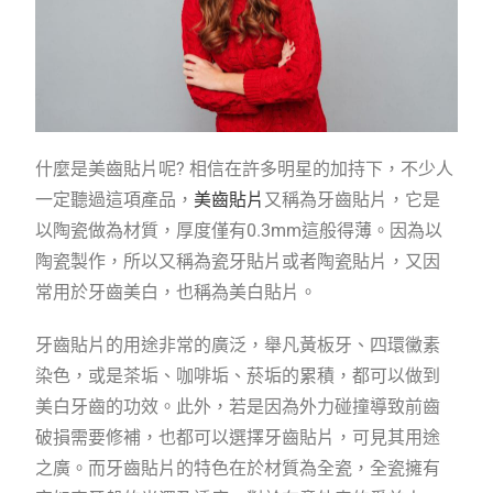
什麼是美齒貼片呢? 相信在許多明星的加持下，不少人
一定聽過這項產品，
美齒貼片
又稱為牙齒貼片，它是
以陶瓷做為材質，厚度僅有0.3mm這般得薄。因為以
陶瓷製作，所以又稱為瓷牙貼片或者陶瓷貼片，又因
常用於牙齒美白，也稱為美白貼片。
牙齒貼片的用途非常的廣泛，舉凡黃板牙、四環黴素
染色，或是茶垢、咖啡垢、菸垢的累積，都可以做到
美白牙齒的功效。此外，若是因為外力碰撞導致前齒
破損需要修補，也都可以選擇牙齒貼片，可見其用途
之廣。而牙齒貼片的特色在於材質為全瓷，全瓷擁有