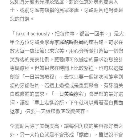
宛如真牙般的光澤及透度。對於在意外表的愛美人
士、或前牙區有缺損的民眾來說，牙齒貼片絕對會是
您的首選。
「Take it seriously，把每件事，都當一回事。」是大
甲全方位牙齒美學專家
羅銘暐醫師
的座右銘，苛求在
放大每一處細節只求完美，用心分析並打造每一個微
笑背後的完美比例。羅醫師可依據您的需求為您設計
專屬療程。但如果您在時間上比較緊迫，也可以選擇
創新「一日美齒療程」－最快只要一個診次就能拿到
您的牙齒貼片，若遇上婚禮或是重要聚會，有牙齒美
白或修補的需求，「
一日美齒療程
」會是您的最好選
擇，讓您「早上走進診所，下午就可以帶著潔白貝齒
返家」-只要一天讓您徹底改變笑容。
全瓷貼片除了美觀度高，讓每個角度的笑容都好看之
外，另一大特色就是不會形成「齲齒」，雖然說不會