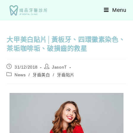
Menu
大甲美白貼片│黃板牙、四環黴素染色、
茶垢咖啡垢、破損齒的救星
31/12/2018
JasonT
News
/
牙齒美白
/
牙齒貼片