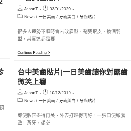
2
JasonT
03/01/2020
News
/
一日美齒
/
牙齒美白
/
牙齒貼片
很多人運勢不順時會去改眉型、割雙眼皮、換個髮
型，其實這都是要...
Continue Reading
診
台中美齒貼片|一日美齒讓你對露齒
微笑上癮
JasonT
10/12/2019
News
/
一日美齒
/
牙齒美白
/
牙齒貼片
前預
即便妝容畫得再美、外表打理得再好，一張口便顯露
整口黃牙，想必...