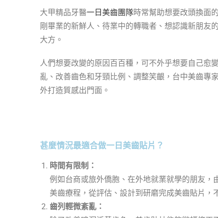
大甲精品牙醫
一日美齒團隊
時常幫助想要改頭換面
剛畢業的新鮮人、待業中的轉職者、想認識新朋友的
大方。
人們想要改變的原因百百種，可不外乎想要自己愈
亂、改善齒色和牙頸比例、調整笑齦，台中美齒專家
外打造質感出門面。
甚麼情況最適合做一日美齒貼片？
時間有限制：
例如台商或旅外僑胞、在外地就業就學的朋友，
美齒療程，從評估、設計到研磨完成美齒貼片，
齒列輕微紊亂：