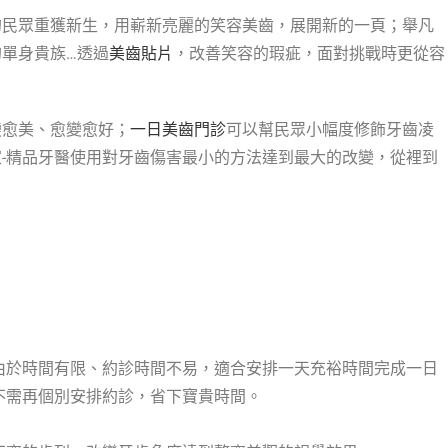
的民眾重獲新生，用嶄新亮麗的笑容美齒，展開新的一頁；舉凡
單身貴族…透過
美齒貼片
，改善笑容的瑕疵，面對挑戰時更從容
變愈美、愈變愈好；
一日美齒門診
可以幫民眾小幅度修飾牙齒凌
-精品牙醫使用對牙齒傷害最小的方法達到最大的改變，從裡到
由於時間有限、約診時間不易，適合安排一天充裕時間完成一日
不需再個別安排約診，省下寶貴時間。