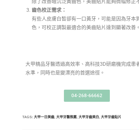
除了改善暗沉泛黃齒色，美齒貼片能夠微幅修正
齒色校正需求：
有些人皮膚白皙卻有一口黃牙，可能是因為牙本
色，可校正調製最適合的美齒貼片達到顯著改善
大甲精品牙醫透過高效率、高科技3D研磨機完成患
水準，同時也是變漂亮的首選途徑。
04-268-66662
TAGS
:
大甲一日美齒
,
大甲牙醫推薦
,
大甲牙齒美白
,
大甲牙齒貼片