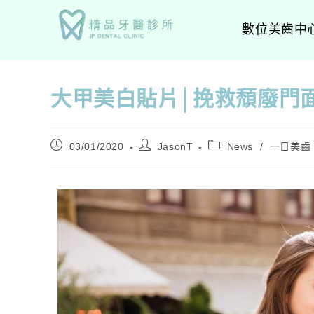
數位美齒中
大甲美白貼片│挽救頹廢門
03/01/2020
JasonT
News
/
一日美齒