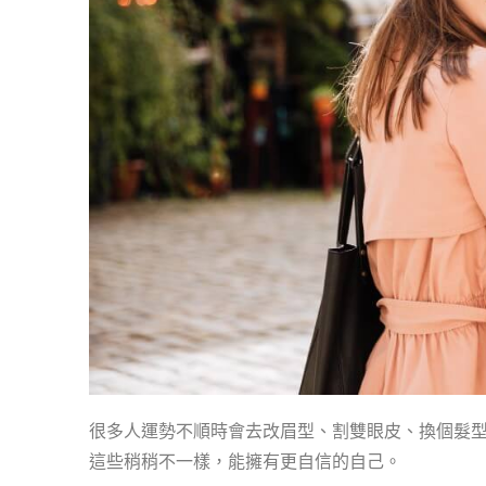
很多人運勢不順時會去改眉型、割雙眼皮、換個髮
這些稍稍不一樣，能擁有更自信的自己。