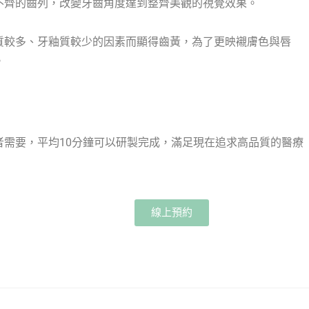
不齊的齒列，改變牙齒角度達到整齊美觀的視覺效果。
質較多、牙釉質較少的因素而顯得齒黃，為了更映襯膚色與唇
。
者需要，平均10分鐘可以研製完成，滿足現在追求高品質的醫療
線上預約