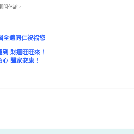
春節期間休診，
醫全體同仁祝福您
運到 財運旺旺來！
順心 闔家安康！