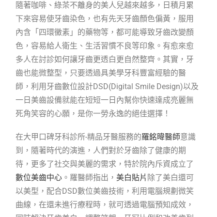
隨著咖啡、綠茶不離身的美人兒越來越多，日積月累
下來容易使牙齒染色，也有先天牙齒顏色偏黃，服用
內含「四環黴素」的藥物等，都可能導致牙齒改變顏
色，容易給人衛生、生活習慣不良等印象。有愈來愈
多人在討診如何讓牙齒更透白更自然整齊。其實，牙
齒也能微整型，只要透過具美學牙科豐富經驗的醫
師，利用牙齒數位設計DSD(Digital Smile Design)以及
一日美齒設備就能在短短一日內幫你快速達成亮麗無
死角笑容的心願，是你一勞永逸的絕佳選擇！
在大甲口碑牙科診所-精品牙醫服務的
羅銘暐醫師
意識
到，隨著時代的演進，人們對於牙齒除了健康的期
待，更多了社交與美麗的需求，特於院內斥資成立了
數位美齒中心
。羅醫師指出，
美白貼片
除了美白還可
以美型，配合DSD數位美齒技術，利用電腦規劃微笑
曲線，在還未進行療程時，就可透過電腦預知成效，