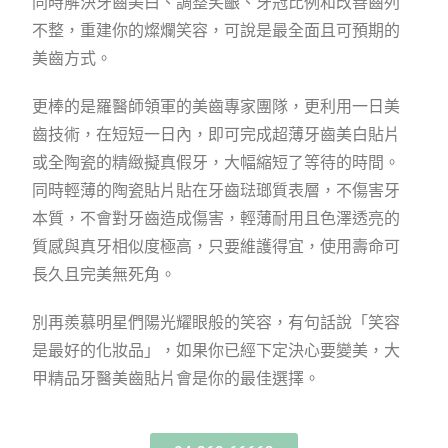
同時解決牙齒美白、調整笑齦、牙冠比例和改善齒列
不整，重建你的燦爛笑容，可說是最全面且可預期的
美齒方式。
更棒的是羅醫師領軍的美齒專家團隊，更利用一日美
齒技術，在短短一日內，即可完成超薄牙齒美白貼片
或全陶瓷的精緻擬真假牙，大幅縮短了等待的時間。
同時輕薄的陶瓷貼片貼在牙齒琺瑯質表層，不傷害牙
本質，不會對牙齒造成傷害，輕薄耐用且色澤透亮的
質感與真牙相似度極高，只要維護得宜，使用壽命可
長久且完美無死角。
別再羨慕明星們陽光耀眼般的笑容，有句話說「笑容
是最好的化妝品」，如果你已經下定決心要變美，大
甲精品牙醫美齒貼片會是你的最佳選擇。