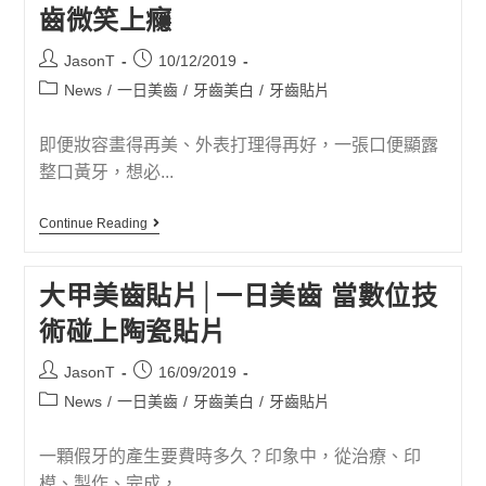
齒微笑上癮
JasonT
10/12/2019
News
/
一日美齒
/
牙齒美白
/
牙齒貼片
即便妝容畫得再美、外表打理得再好，一張口便顯露
整口黃牙，想必...
Continue Reading
大甲美齒貼片│一日美齒 當數位技
術碰上陶瓷貼片
JasonT
16/09/2019
News
/
一日美齒
/
牙齒美白
/
牙齒貼片
一顆假牙的產生要費時多久？印象中，從治療、印
模、製作、完成，...